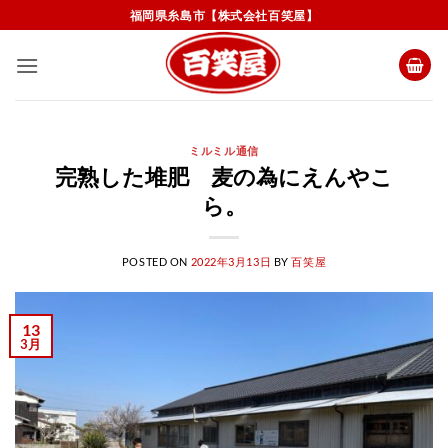
Skip
福岡県糸島市【株式会社百笑屋】
to
content
ミルミル通信
完熟した堆肥 麦の為にえんやこ
ら。
POSTED ON
2022年3月13日
BY
百笑屋
13
3月