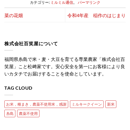
カテゴリー:
ミルミル通信
。
パーマリンク
菜の花畑
令和4年産 稲作のはじまり
株式会社百笑屋について
福岡県糸島で米・麦・大豆を育てる専業農家「株式会社百
笑屋」こと松﨑家です。安心安全を第一にお客様により良
いカタチでお届けすることを使命としています。
TAG CLOUD
お米，種まき，農薬不使用米，感謝
ミルキークイーン
新米
糸島
農薬不使用