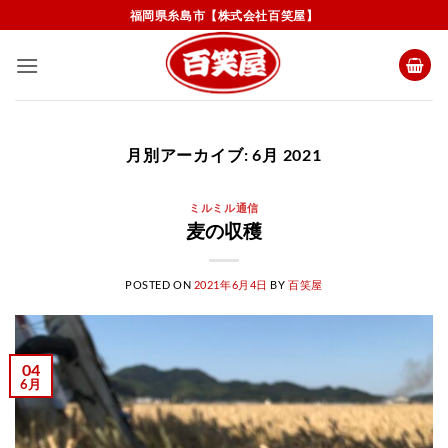
Skip
福岡県糸島市【株式会社百笑屋】
to
content
月別アーカイブ:
6月 2021
ミルミル通信
麦の収穫
POSTED ON
2021年6月4日
BY
百笑屋
04
6月