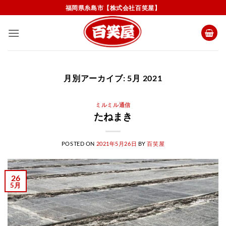
Skip
福岡県糸島市【株式会社百笑屋】
to
content
月別アーカイブ:
5月 2021
ミルミル通信
たねまき
POSTED ON
2021年5月26日
BY
百笑屋
26
5月