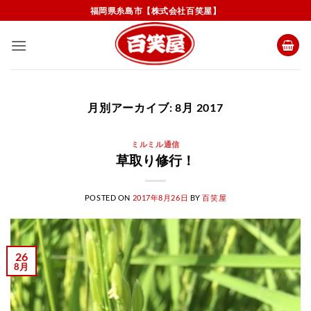
Skip
福岡県糸島市【株式会社百笑屋】
to
content
月別アーカイブ:
8月 2017
ミルミル通信
草取り修行！
POSTED ON
2017年8月26日
BY
百笑屋
26
8月