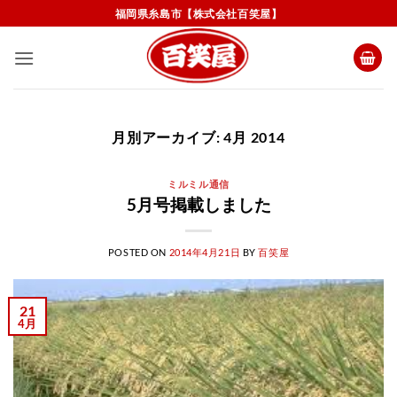
Skip
福岡県糸島市【株式会社百笑屋】
to
content
月別アーカイブ:
4月 2014
ミルミル通信
5月号掲載しました
POSTED ON
2014年4月21日
BY
百笑屋
21
4月