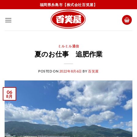
Skip
福岡県糸島市【株式会社百笑屋】
to
content
ミルミル通信
夏のお仕事 追肥作業
POSTED ON
2022年8月6日
BY
百笑屋
06
8月