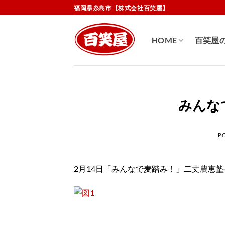
Skip
福岡県糸島市【株式会社百笑屋】
to
content
HOME
百笑屋
みんな
P
2月14日「みんなで麦踏み！」二丈農恵