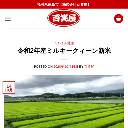
Skip
福岡県糸島市【株式会社百笑屋】
to
content
ミルミル通信
令和2年産ミルキークィーン新米
POSTED ON
2020年10月14日
BY
百笑屋
14
10月