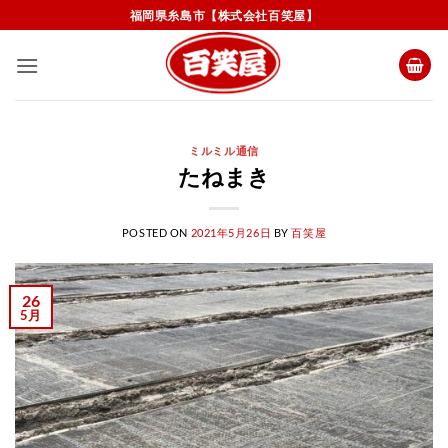
Skip
福岡県糸島市【株式会社百笑屋】
to
content
ミルミル通信
たねまき
POSTED ON
2021年5月26日
BY
百笑屋
26
5月