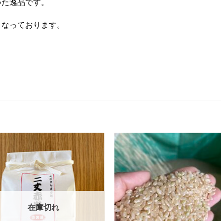
いた逸品です。
となっております。
お気
に入
りに
追加
在庫切れ