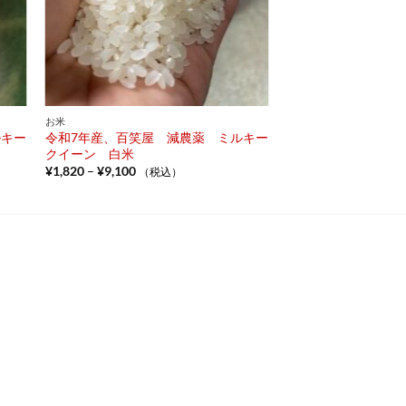
お米
ルキー
令和7年産、百笑屋 減農薬 ミルキー
クイーン 白米
価
¥
1,820
–
¥
9,100
（税込）
格
帯:
¥1,820
–
¥9,100