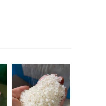
お気
お気
に入
に入
りに
りに
追加
追加