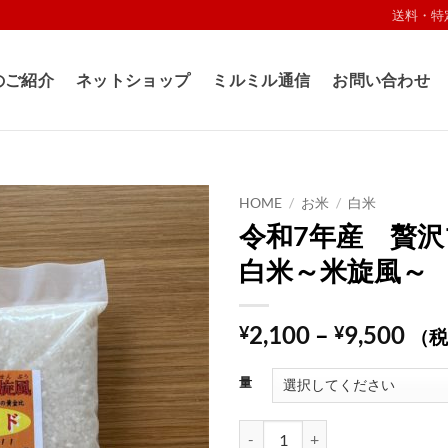
送料・特
のご紹介
ネットショップ
ミルミル通信
お問い合わせ
HOME
/
お米
/
白米
令和7年産 贅
お気
白米～米旋風～
に入
りに
追加
価
2,100
–
9,500
¥
¥
（税
格
帯:
量
¥2,
–
令和7年産 贅沢ブレンド白米～