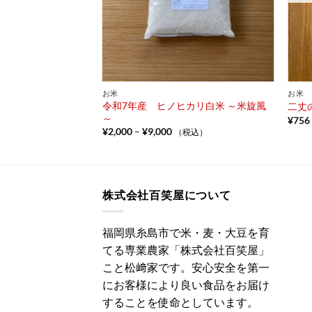
お米
お米
令和7年産 ヒノヒカリ白米 ～米旋風
ヒカリ玄米～米旋風～
二丈
～
¥
756
税込）
価
¥
2,000
–
¥
9,000
（税込）
格
,000
帯:
¥2,000
,000
–
¥9,000
株式会社百笑屋について
福岡県糸島市で米・麦・大豆を育
てる専業農家「株式会社百笑屋」
こと松﨑家です。安心安全を第一
にお客様により良い食品をお届け
することを使命としています。