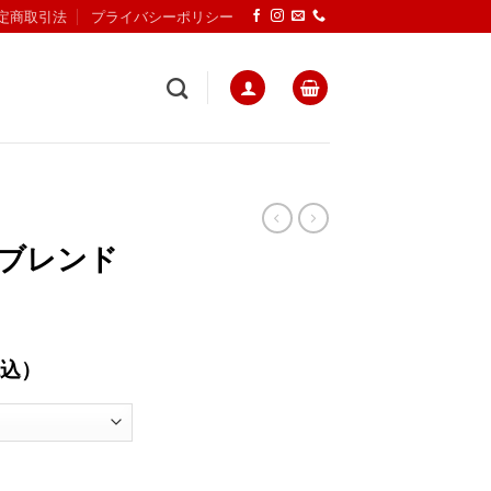
定商取引法
プライバシーポリシー
沢ブレンド
込）
100
米旋風～ 個