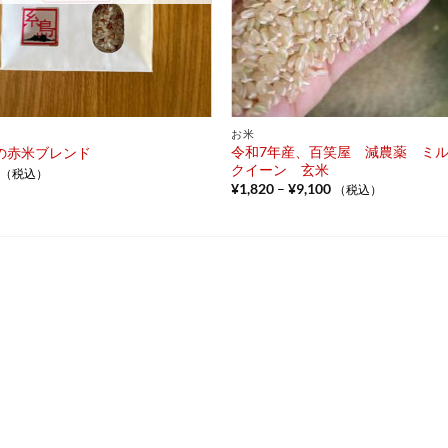
お米
令和7年産、百笑屋 減農薬 ミ
の赤米ブレンド
クイーン 玄米
（税込）
価
¥
1,820
–
¥
9,100
（税込）
格
帯:
¥1,820
–
¥9,100