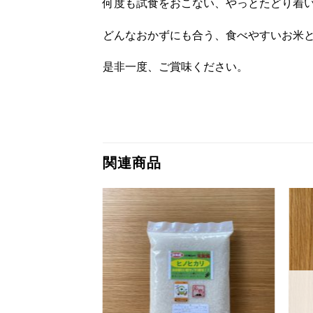
何度も試食をおこない、やっとたどり着
どんなおかずにも合う、食べやすいお米
是非一度、ご賞味ください。
関連商品
お気
お気
に入
に入
りに
りに
追加
追加