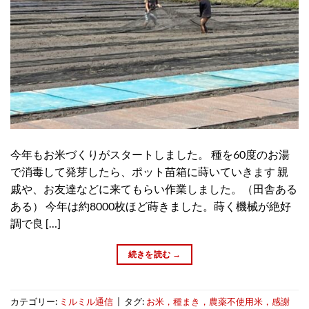
今年もお米づくりがスタートしました。 種を60度のお湯
で消毒して発芽したら、ポット苗箱に蒔いていきます 親
戚や、お友達などに来てもらい作業しました。（田舎ある
ある） 今年は約8000枚ほど蒔きました。蒔く機械が絶好
調で良 […]
続きを読む
→
カテゴリー:
ミルミル通信
|
タグ:
お米，種まき，農薬不使用米，感謝