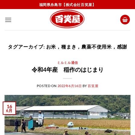
Skip
福岡県糸島市【株式会社百笑屋】
to
content
タグアーカイブ:
お米，種まき，農薬不使用米，感謝
ミルミル通信
令和4年産 稲作のはじまり
POSTED ON
2022年6月16日
BY
百笑屋
16
6月