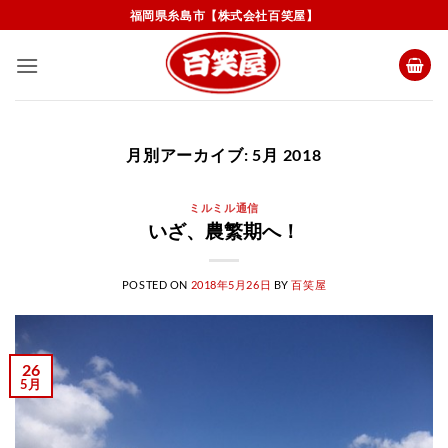
Skip
福岡県糸島市【株式会社百笑屋】
to
content
月別アーカイブ:
5月 2018
ミルミル通信
いざ、農繁期へ！
POSTED ON
2018年5月26日
BY
百笑屋
26
5月