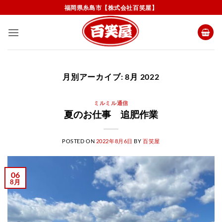
Skip
福岡県糸島市【株式会社百笑屋】
to
content
月別アーカイブ:
8月 2022
ミルミル通信
夏のお仕事 追肥作業
POSTED ON
2022年8月6日
BY
百笑屋
06
8月