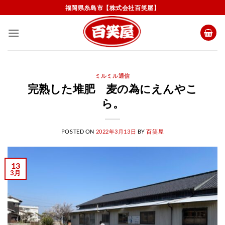
Skip
福岡県糸島市【株式会社百笑屋】
to
content
ミルミル通信
完熟した堆肥 麦の為にえんやこ
ら。
POSTED ON
2022年3月13日
BY
百笑屋
13
3月