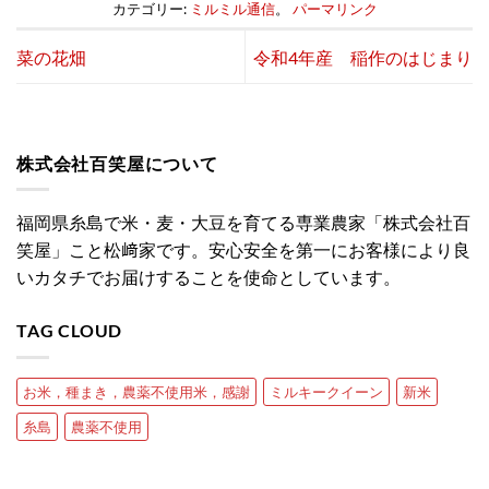
カテゴリー:
ミルミル通信
。
パーマリンク
菜の花畑
令和4年産 稲作のはじまり
株式会社百笑屋について
福岡県糸島で米・麦・大豆を育てる専業農家「株式会社百
笑屋」こと松﨑家です。安心安全を第一にお客様により良
いカタチでお届けすることを使命としています。
TAG CLOUD
お米，種まき，農薬不使用米，感謝
ミルキークイーン
新米
糸島
農薬不使用