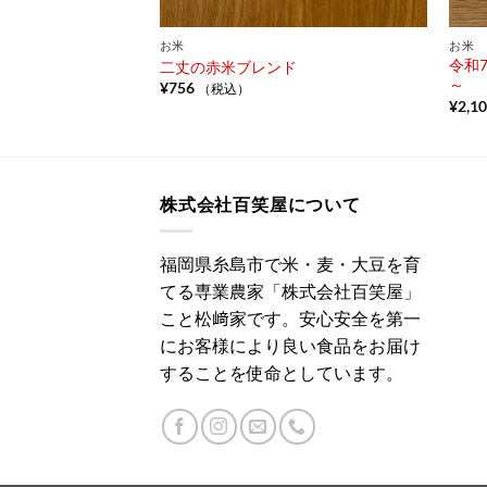
お米
お米
令和
風 餅米
二丈の赤米ブレンド
～
¥
756
（税込）
¥
2,1
株式会社百笑屋について
福岡県糸島市で米・麦・大豆を育
てる専業農家「株式会社百笑屋」
こと松﨑家です。安心安全を第一
にお客様により良い食品をお届け
することを使命としています。