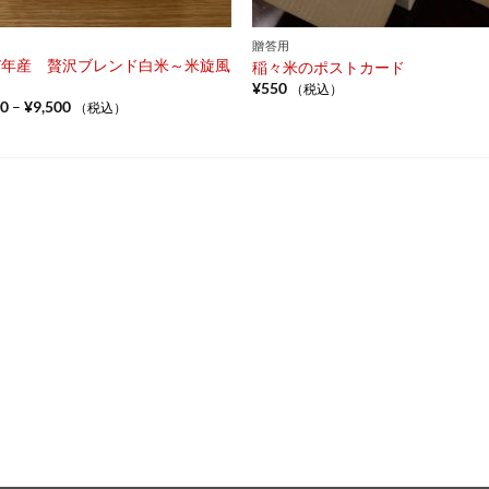
贈答用
7年産 贅沢ブレンド白米～米旋風
稲々米のポストカード
¥
550
（税込）
価
00
–
¥
9,500
（税込）
格
帯:
¥2,100
–
¥9,500