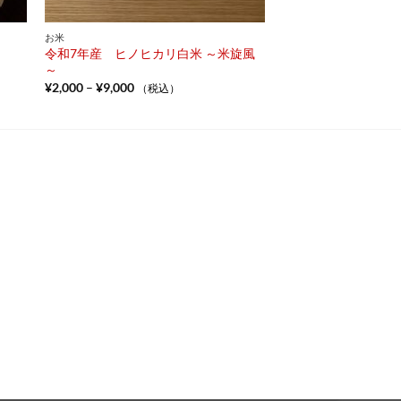
お米
令和7年産 ヒノヒカリ白米 ～米旋風
～
価
¥
2,000
–
¥
9,000
（税込）
格
帯:
¥2,000
–
¥9,000