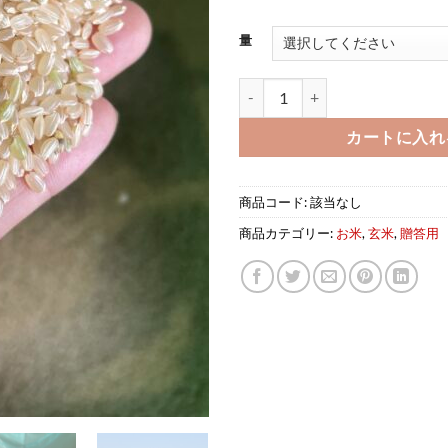
–
¥9,
量
令和7年産、百笑屋 減農薬 ミ
カートに入れ
商品コード:
該当なし
商品カテゴリー:
お米
,
玄米
,
贈答用