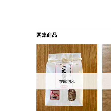
関連商品
お気
お気
に入
に入
りに
りに
追加
追加
庫切れ
在庫切れ