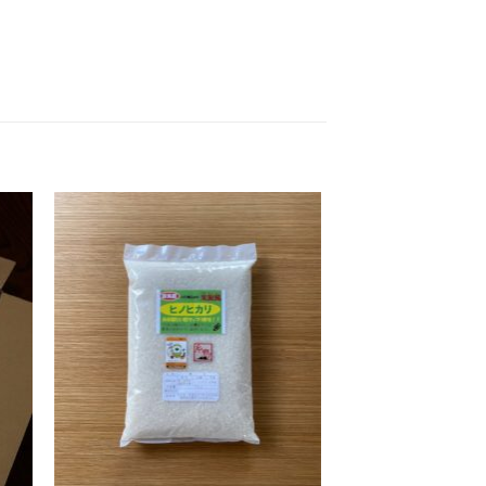
お気
お気
に入
に入
りに
りに
追加
追加