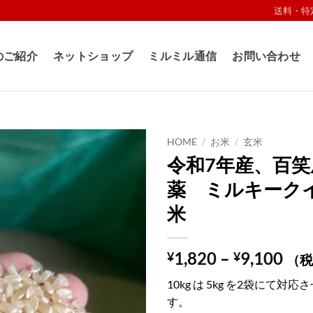
送料・特
のご紹介
ネットショップ
ミルミル通信
お問い合わせ
HOME
/
お米
/
玄米
令和7年産、百笑
お気
薬 ミルキーク
に入
りに
米
追加
価
1,820
–
9,100
¥
¥
（税
格
10kg は 5kg を2袋にて対
帯:
す。
¥1,