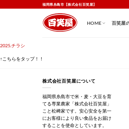
Skip
福岡県糸島市【株式会社百笑屋】
to
content
HOME
百笑屋
2025.チラシ
↑こちらをタップ！！
株式会社百笑屋について
福岡県糸島市で米・麦・大豆を育
てる専業農家「株式会社百笑屋」
こと松﨑家です。安心安全を第一
にお客様により良い食品をお届け
することを使命としています。